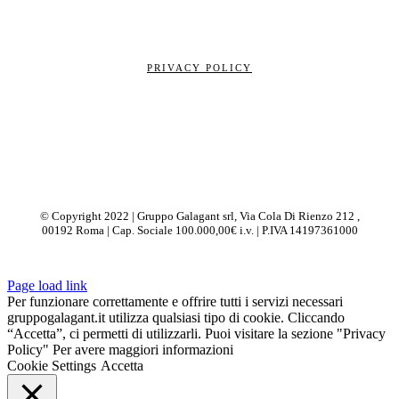
CHI SIAMO
CONTATTI
PRIVACY POLICY
NOLEGGIO OPERATIVO
ASSISTENZA
MEPA
GALADESK
ERP & GESTIONALI
SERVER & PRIVATE CLOUD
© Copyright 2022 | Gruppo Galagant srl, Via Cola Di Rienzo 212 ,
00192 Roma | Cap. Sociale 100.000,00€ i.v. | P.IVA 14197361000
Page load link
Per funzionare correttamente e offrire tutti i servizi necessari
gruppogalagant.it utilizza qualsiasi tipo di cookie. Cliccando
“Accetta”, ci permetti di utilizzarli. Puoi visitare la sezione "Privacy
Policy" Per avere maggiori informazioni
Cookie Settings
Accetta